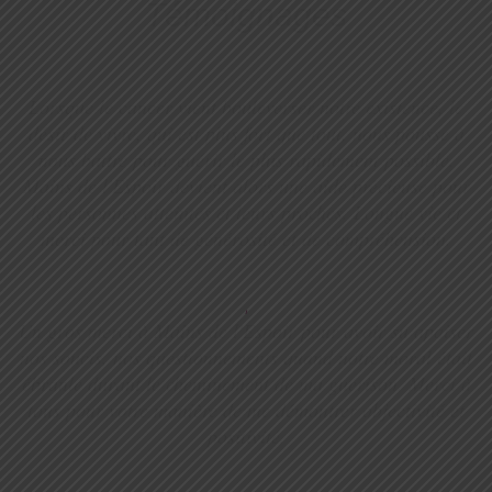
Témoignages
Lorsque le cancer vient bouleverser notre existence, le
désir de vivre, qui est plus fort que tout, nous pousse à
nous battre pour guérir le plus rapidement possible.
Mains de l'Espoir devient alors une aide précieuse pour
les personnes atteintes et leurs proches. Longue vie et
merci pour tant de générosité et de compréhension.
,
Un gros merci à Mains de l'Espoir pour avoir su apaiser
nos soucis, nos questionnements quand notre moral était
ébranlé durant le cheminement de ma guérison. Merci à
tous pour votre manière de me démontrer objectivité et
positivité.