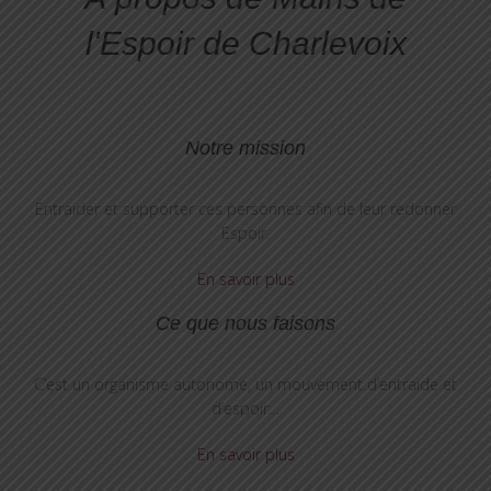
l'Espoir de Charlevoix
Notre mission
Entraider et supporter ces personnes afin de leur redonner
Espoir.
En savoir plus
Ce que nous faisons
C’est un organisme autonome, un mouvement d’entraide et
d’espoir…
En savoir plus