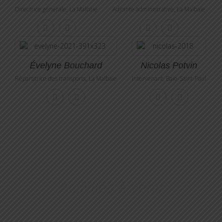
Directrice générale, La Malbaie
Adjointe administrative, La Malbaie
Évelyne Bouchard
Nicolas Potvin
Répartitrice des transports, La Malbaie
Intervenant, Baie-Saint-Paul
Activités à venir