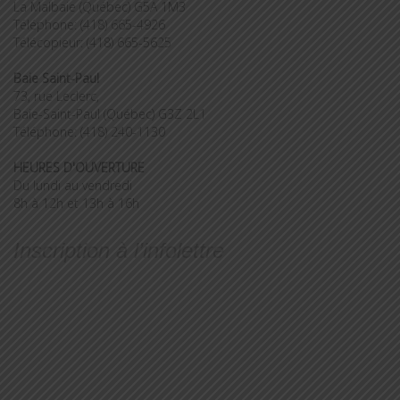
La Malbaie (Québec) G5A 1M3
Téléphone: (418) 665-4926
Télécopieur: (418) 665-5625
Baie Saint-Paul
73, rue Leclerc,
Baie-Saint-Paul (Québec) G3Z 2L1
Téléphone: (418) 240-1130
HEURES D'OUVERTURE
Du lundi au vendredi
8h à 12h et 13h à 16h
Inscription à l’infolettre