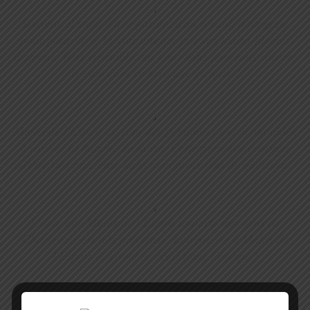
,
Souvent, il suffit d'une parole, d'un regard, d'un geste
pour pouvoir se laisser toucher par vos mains pleines
d'amour. Tous ensemble, un jour, nous pourrons vaincre
le cancer et ce sera une victoire !
,
Mains de l'Espoir ce sont des personnes qui m'ont aidée
à raviver la flamme de la vie. Cette présence continue
d'être très précieuse dans mon processus de guérison.
,
L'aide que Mains de l'Espoir apporte aux gens de
Charlevoix est très précieuse. Longue vie à Mains de
l'Espoir et grand merci à toute l'équipe !
,