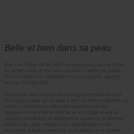
-> VOIR TOUTES LES ACTIVITÉS À VENIR
Belle et bien dans sa peau
Mains de l’Espoir est fier d’être l’un des centres où sont offerts
les ateliers« Belle et bien dans sa peau ». L’atelier est gratuit,
mais l’inscription est obligatoire. Pour vous inscrire, appelez-
nous au 418-665-4926.
Belle et bien dans sa peau est un programme national à but
non lucratif unique qui s’engage à aider les femmes atteintes de
cancer à surmonter les effets des traitements sur leur
apparence. En prenant le contrôle de leur image à l’aide de
produits cosmétiques et d’alternatives capillaires, les femmes
atteintes de cancer adoptent une attitude positive très
importante durant le traitement de la maladie et se sentent