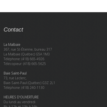
Contact
La Malbaie
367, rue St-Étienne, bureau 317
La Malbaie (Québec) G5A 1M3
Téléphone: (418) 665-4926
Télécopieur: (418) 665-5625
Baie Saint-Paul
73, rue Leclerc,
Baie-Saint-Paul (Québec) G3Z 2L1
Téléphone: (418) 240-1130
HEURES D'OUVERTURE
Du lundi au vendredi
8h à 12h et 13h à 16h